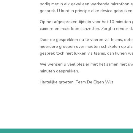
nodig met in elk geval een werkende microfoon 
gesprek.
U kunt in principe elke device gebruiken
Op het afgesproken tijdstip voor het 10-minuten
camere en microfoon aanzetten. Zorgt u ervoor da
Door de gesprekken nu te voeren via team
s
, oef
meerder
e
groepen over moeten schakelen op afs
gesprek
toch niet lukken via teams, dan kunen w
We wensen u veel plezier met het samen met uw k
minuten gesprekken.
Hartelijke groeten, Team De Eigen Wijs