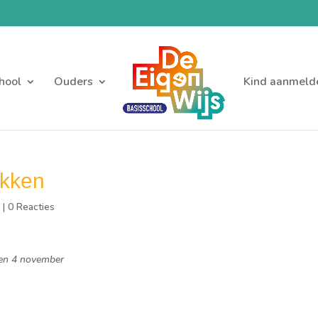
hool
Ouders
Kind aanmeld
ekken
s
|
0 Reacties
 en 4 november