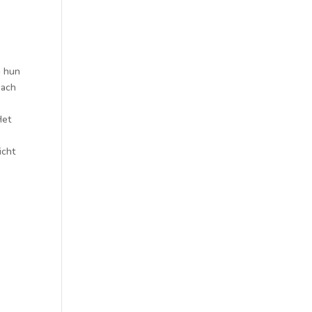
n hun
oach
Het
icht