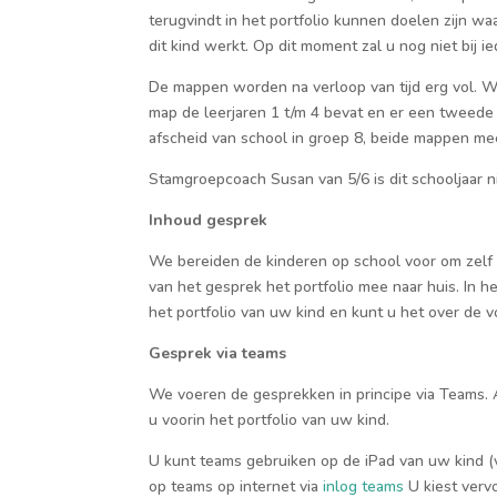
terugvindt in het portfolio kunnen doelen zijn w
dit kind werkt. Op dit moment z
al u nog niet bij 
De mappen worden na verloop van tijd erg vol. 
map de leerjaren 1 t/m 4 bevat en er een tweed
afscheid van school in groep 8, beide mappen mee
Stamgroepcoach Susan
van 5/6
is dit schooljaar
Inhoud gesprek
We bereiden de kinderen op school voor om zelf hu
van het
gesprek het portfolio mee naar huis. In 
het portfolio van uw kind en kunt u het over de
Gesprek via teams
We voeren de gesprekken in principe via Teams. 
u voorin het portfolio van uw kind.
U kunt teams gebruiken op de iPad van uw kind (
op teams
op internet
via
inlog teams
U kiest ver