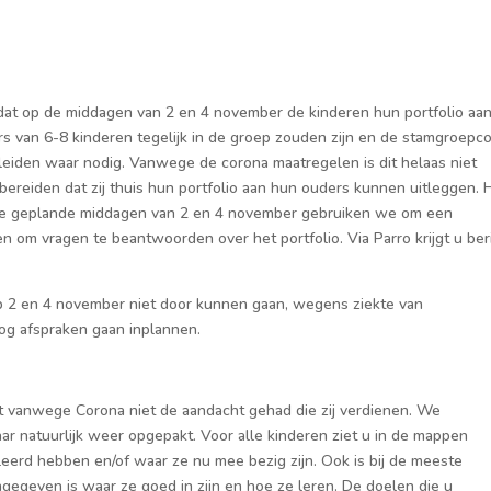
at op de middagen van 2 en 4 november de kinderen hun portfolio aa
rs van 6-8 kinderen tegelijk in de groep zouden zijn en de stamgroepc
eleiden waar nodig. Vanwege de corona maatregelen
is dit helaas niet
ereiden dat zij thuis hun portfolio aan hun ouders kunnen uitleggen. 
s. De geplande middagen van 2 en 4 november gebruiken we om een
n om vragen te beantwoorden over het portfolio. Via Parro krijgt u ber
p 2 en 4 november niet door kunnen gaan, wegens ziekte van
og
afspraken gaan inplannen.
rt vanwege Corona niet de aandacht gehad die zij verdienen. We
aar natuurlijk weer opgepakt.
Voor alle kinderen ziet u in de mappen
eleerd hebben
en/of waar ze nu mee bezig zijn
.
Ook is
bij de meeste
gegeven is waar ze goed in zij
n
en hoe ze leren
. De doelen die u