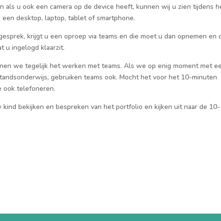
en als u ook
een camera op de device heeft, kunnen wij u zien tijdens h
: een desktop, laptop,
tablet of smartphone.
 gesprek
, krijgt u een oproep via teams en die moet u dan opnemen
en 
t u ingelogd klaarzit.
enen we tegelijk het
werken
met teams. Als we op enig moment met ee
tandsonderwijs, gebruiken teams ook.
Mocht het
voor het 10-minuten
e ook telefoneren.
ind bekijken en bespreken van het portfolio en kijken uit naar de 10-