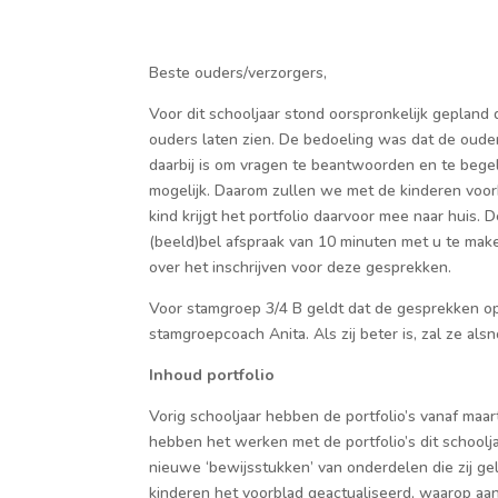
Beste ouders
/
verzorgers
,
Voor dit schooljaar st
ond oorspronkelijk
gepland d
ouders laten zien. De bedoeling was dat de oude
daarbij is om vragen te beantwoorden en te beg
mogelijk
. Daarom zullen we met de kinderen voorb
kind krijgt het portfolio daarvoor mee naar hui
(beeld)bel afspraak van 10 minuten met u te make
over het inschrijven voor deze gesprekken.
Voor stamgroep 3/4 B geldt dat de gesprekken o
stamgroepcoach Anita. Als zij beter is, zal ze
alsn
Inhoud portfolio
Vorig schooljaar hebben de portfolio’s vanaf maa
hebben
het werken met de portfolio
’
s
dit schoolj
nieuwe ‘bewijs
stukken
’ van
onderdelen die zij g
kinderen het voorblad geactualiseerd, waarop aan