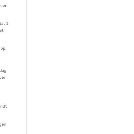
leen
dat 1
et
 op
.
 dag
ver
indt
ggen