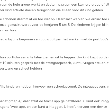
aaraan de hele groep werkt
en doelen waaraan een kleinere groep
of al
ieder kind actuele doelen teru
g
vinden die alleen voor dit kind gelden.
We schonen daarom af en toe wat op
. Daarnaast werken we ernaar toe 
e map gemaakt wordt voor de leerjaren 5
t/m 8. De kinderen krijgen bij h
 naar huis.
 nieuw bij ons begonnen en
bouwt dit jaar het werken met de portfolio
’
s
n portfolio aan u te laten zien en uit te leggen. Uw kind krijgt op de
het 10 minuten gesprek met de stamgroepcoach, kunt u vragen stellen o
 voortgang op school hebben.
Alle kinderen
hebben hiervoor een schoolaccount.
De inloggegevens v
vanaf groep 4)
;
daar staat de teams app geïnstalleerd
. U kunt ook inlo
volgens
‘web
-app’
, en dan kunt u inloggen.
U heeft hiervoor een device