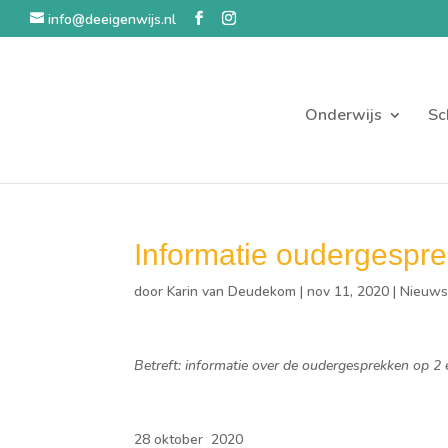
info@deeigenwijs.nl
Onderwijs
Sc
Informatie oudergespr
door
Karin van Deudekom
|
nov 11, 2020
|
Nieuw
Betreft
:
informatie
over de oudergesprekken op 2
2
8
oktober
2020