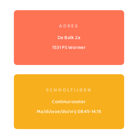
ADRES
De Balk 2a
1531 PS Wormer
SCHOOLTIJDEN
Continurooster
Ma/di/woe/do/vrij 08:45-14:15