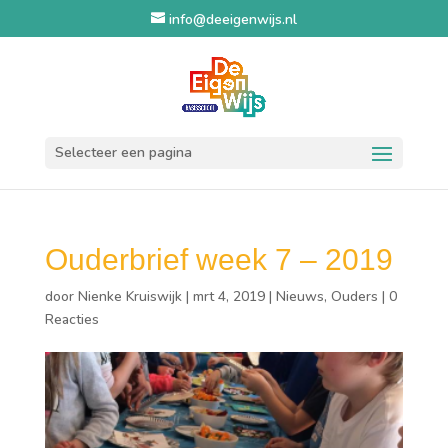
info@deeigenwijs.nl
Selecteer een pagina
Ouderbrief week 7 – 2019
door
Nienke Kruiswijk
|
mrt 4, 2019
|
Nieuws
,
Ouders
|
0
Reacties