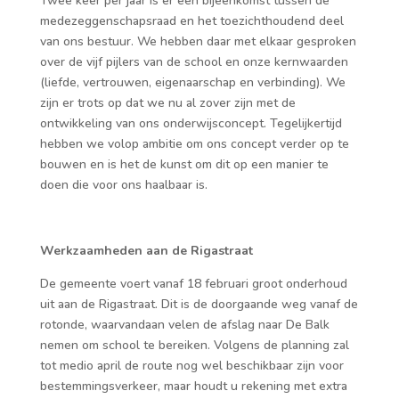
Twee keer per jaar is er een bijeenkomst tussen de
medezeggenschapsraad en het toezichthoudend deel
van ons bestuur. We hebben daar met elkaar gesproken
over de vijf pijlers van de school en onze kernwaarden
(liefde, vertrouwen, eigenaarschap en verbinding). We
zijn er trots op dat we nu al zover zijn met de
ontwikkeling van ons onderwijsconcept. Tegelijkertijd
hebben we volop ambitie om ons concept verder op te
bouwen en is het de kunst om dit op een manier te
doen die voor ons haalbaar is.
Werkzaamheden aan de Rigastraat
De gemeente voert vanaf 18 februari groot onderhoud
uit aan de Rigastraat. Dit is de doorgaande weg vanaf de
rotonde, waarvandaan velen de afslag naar De Balk
nemen om school te bereiken. Volgens de planning zal
tot medio april de route nog wel beschikbaar zijn voor
bestemmingsverkeer, maar houdt u rekening met extra